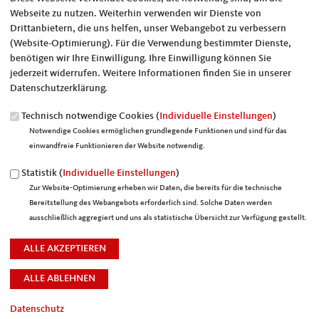
Webseite zu nutzen. Weiterhin verwenden wir Dienste von
Anmerkung: Ihre E-Mail-Adresse wird benötigt um die Personen, denen
Drittanbietern, die uns helfen, unser Webangebot zu verbessern
Sie die Seite weiterempfehlen, zu informieren, von wem die
(Website-Optimierung). Für die Verwendung bestimmter Dienste,
Empfehlung kommt, und dass es kein Spam ist.
benötigen wir Ihre Einwilligung. Ihre Einwilligung können Sie
jederzeit widerrufen. Weitere Informationen finden Sie in unserer
Das mit * gekennzeichnete Feld ist ein Pflichtfeld.
Datenschutzerklärung.
Eigene E-Mail-Adresse
*
Technisch notwendige Cookies (
Individuelle Einstellungen
)
Notwendige Cookies ermöglichen grundlegende Funktionen und sind für das
einwandfreie Funktionieren der Website notwendig.
Eigener Name
*
Statistik (
Individuelle Einstellungen
)
Zur Website-Optimierung erheben wir Daten, die bereits für die technische
Bereitstellung des Webangebots erforderlich sind. Solche Daten werden
Senden an
*
ausschließlich aggregiert und uns als statistische Übersicht zur Verfügung gestellt.
Datenschutz
Sie können mehrere Empfänger mit Komma getrennt eingeben.