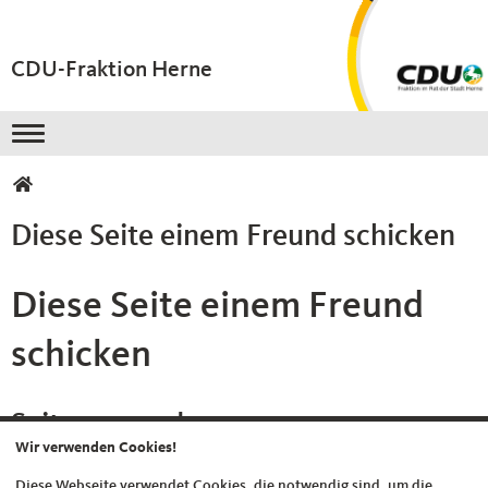
CDU-Fraktion Herne
Toggle navigation
Sie sind hier
Diese Seite einem Freund schicken
Diese Seite einem Freund
schicken
Seite versenden
Wir verwenden Cookies!
Diese Webseite verwendet Cookies, die notwendig sind, um die
Vielen Dank, dass Sie die Inhalte unserer Homepage weiterempfehlen.