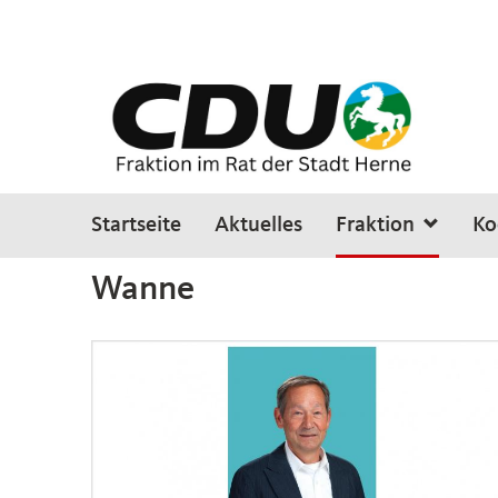
Startseite
Aktuelles
Fraktion
Ko
Sie sind hier
»
Fraktion
»
Bezirksfraktionen
»
Wanne
Wanne