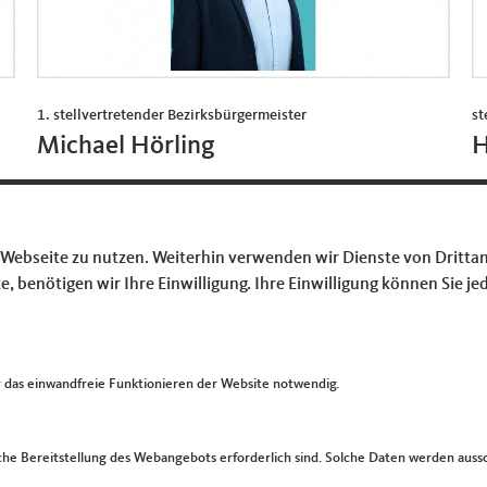
1. stellvertretender Bezirksbürgermeister
st
Michael Hörling
H
michael.hoerling@cdu-fraktion-herne.de
 Webseite zu nutzen. Weiterhin verwenden wir Dienste von Drittan
benötigen wir Ihre Einwilligung. Ihre Einwilligung können Sie jed
das einwandfreie Funktionieren der Website notwendig.
Im Web
L
CDU Nordrhein-Westfalen
I
he Bereitstellung des Webangebots erforderlich sind. Solche Daten werden ausschl
CDU Deutschlands
K