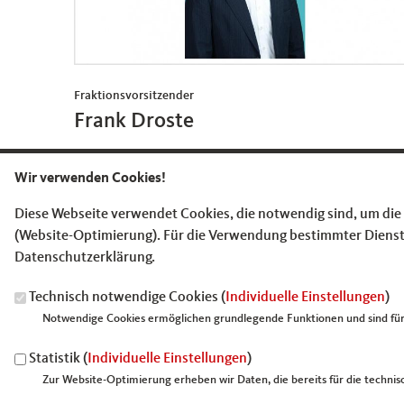
Fraktionsvorsitzender
Frank Droste
Wir verwenden Cookies!
frank.droste@cdu-fraktion-herne.de
Diese Webseite verwendet Cookies, die notwendig sind, um die
(Website-Optimierung). Für die Verwendung bestimmter Dienste, 
Datenschutzerklärung.
Technisch notwendige Cookies (
Individuelle Einstellungen
)
Notwendige Cookies ermöglichen grundlegende Funktionen und sind für 
Anschrift
Fußbereich
Statistik (
Individuelle Einstellungen
)
CDU Fraktion Herne
Zur Website-Optimierung erheben wir Daten, die bereits für die technisc
Bahnhofstraße 84