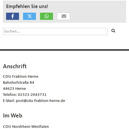
Empfehlen Sie uns!
Suchformular
Suche
Anschrift
Fußbereich
CDU Fraktion Herne
Bahnhofstraße 84
44623
Herne
Telefon:
02323-2043731
E-Mail:
post@cdu-fraktion-herne.de
Im Web
CDU Nordrhein-Westfalen